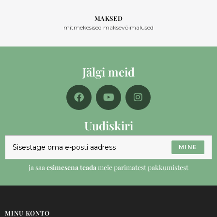
MAKSED
mitmekesised maksevõimalused
Jälgi meid
Uudiskiri
MINE
ja saa
esimesena teada
meie parimatest pakkumistest
MINU KONTO