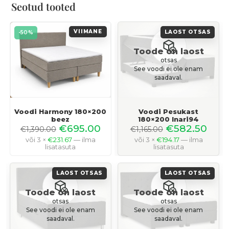
Seotud tooted
VIIMANE
LAOST OTSAS
-50%
Voodi Harmony 180×200
Voodi Pesukast
beez
180×200 Inari94
€
695.00
€
582.50
€
1,390.00
€
1,165.00
või 3 ×
€
231.67
— ilma
või 3 ×
€
194.17
— ilma
lisatasuta
lisatasuta
LAOST OTSAS
LAOST OTSAS