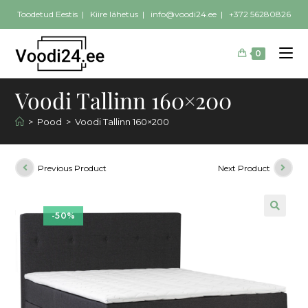
Toodetud Eestis | Kiire lähetus |
info@voodi24.ee
|
+372 56280826
0
Voodi Tallinn 160×200
>
Pood
>
Voodi Tallinn 160×200
Previous Product
Next Product
-50%
🔍