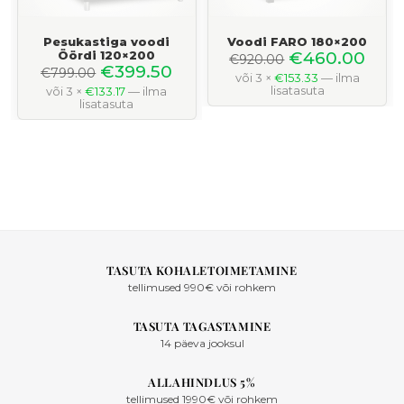
Pesukastiga voodi
Voodi FARO 180×200
Öördi 120×200
€
460.00
€
920.00
€
399.50
€
799.00
või 3 ×
€
153.33
— ilma
lisatasuta
või 3 ×
€
133.17
— ilma
lisatasuta
TASUTA KOHALETOIMETAMINE
tellimused 990€ või rohkem
TASUTA TAGASTAMINE
14 päeva jooksul
ALLAHINDLUS 5%
tellimused 1990€ või rohkem