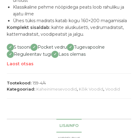
ühtlust
Klassikaline pehme nööpidega peats loob rahuliku ja
ajatu ilme
Ühes tükis madrats katab kogu 160×200 magamisala
Komplekt sisaldab:
kahte aluskušetti, vedrumadratsit,
kattemadratsit, voodipeatsit ja jalgu.
5 tsooni
Pocket vedru
Tugevapoolne
✓
✓
✓
Reguleeritav tugi
Laos olemas
✓
✓
Laost otsas
Tootekood:
159-4/4
Kategooriad:
Kaheinimese­­voodid
,
Kõik Voodid
,
Voodid
LISAINFO