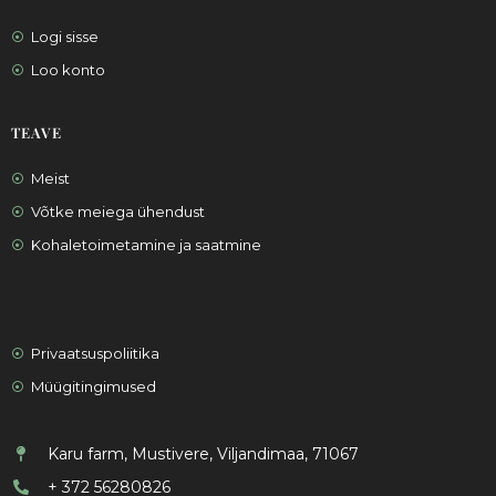
Logi sisse
Loo konto
TEAVE
Meist
Võtke meiega ühendust
Kohaletoimetamine ja saatmine
Privaatsuspoliitika
Müügitingimused
Karu farm, Mustivere, Viljandimaa, 71067
+ 372 56280826