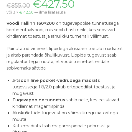
€
427.50
€
855.00
või 3 ×
€
142.50
— ilma lisatasuta
Voodi Tallinn 160×200
on tugevapoolse tunnetusega
kontinentaalvoodi, mis sobib hästi neile, kes soovivad
kindlamat toestust ja rahulikku tumehalli välimust.
Painutatud vineerist lippidega alusraam toetab madratsit
ja aitab parandada õhuliikuvust. Lippide tugevust saab
regulaatoritega muuta, et voodi tunnetust endale
sobivamaks sättida.
5-tsooniline pocket-vedrudega madrats
tugevusega 1.8/2.0 pakub ortopeedilist toestust ja
mugavust
Tugevapoolne tunnetus
sobib neile, kes eelistavad
kindlamat magamispinda
Aluskušettide tugevust on võimalik regulaatoritega
muuta
Kattemadrats lisab magamispinnale pehmust ja